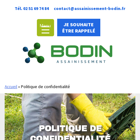
Allez
Tél. 02 51 69 74 84
contact@assainissement-bodin.fr
au
contenu
JE SOUHAITE
Menu
ÊTRE RAPPELÉ
Accueil
»
Politique de confidentialité
POLITIQUE DE
CONFIDENTIALITÉ