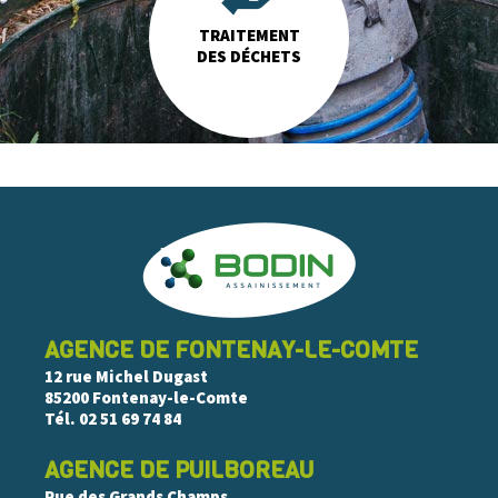
TRAITEMENT
DES DÉCHETS
AGENCE DE FONTENAY-LE-COMTE
12 rue Michel Dugast
85200 Fontenay-le-Comte
Tél.
02 51 69 74 84
AGENCE DE PUILBOREAU
Rue des Grands Champs