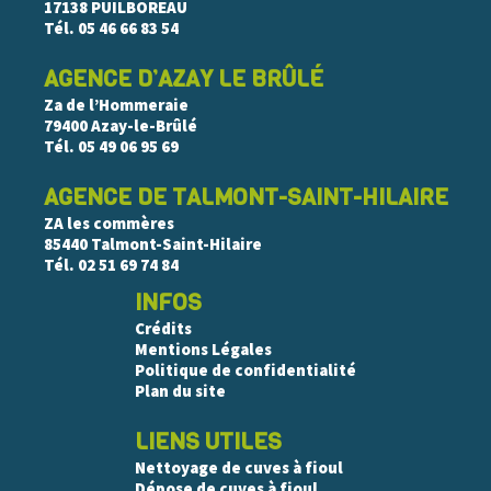
17138 PUILBOREAU
Tél.
05 46 66 83 54
AGENCE D’AZAY LE BRÛLÉ
Za de l’Hommeraie
79400 Azay-le-Brûlé
Tél.
05 49 06 95 69
AGENCE DE TALMONT-SAINT-HILAIRE
ZA les commères
85440 Talmont-Saint-Hilaire
Tél.
02 51 69 74 84
INFOS
Crédits
Mentions Légales
Politique de confidentialité
Plan du site
LIENS UTILES
Nettoyage de cuves à fioul
Dépose de cuves à fioul