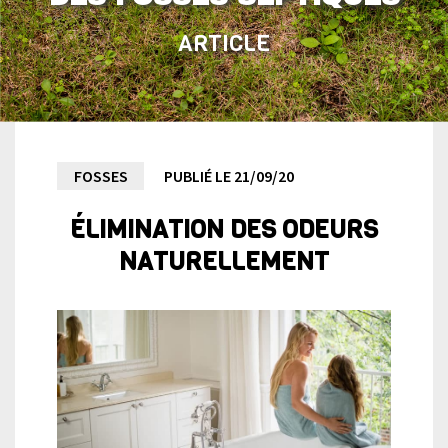
ARTICLE
Entretien
FOSSES
PUBLIÉ LE 21/09/20
ÉLIMINATION DES ODEURS
biologique
NATURELLEMENT
des
fosses
septiques