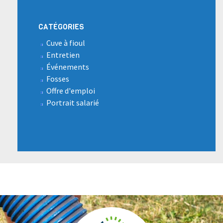
CATÉGORIES
Cuve à fioul
Entretien
Événements
Fosses
Offre d'emploi
Portrait salarié