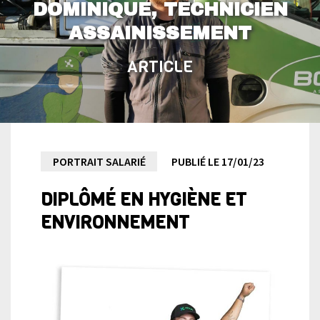
DOMINIQUE, TECHNICIEN
ASSAINISSEMENT
ARTICLE
Portrait
PORTRAIT SALARIÉ
PUBLIÉ LE 17/01/23
DIPLÔMÉ EN HYGIÈNE ET
de
ENVIRONNEMENT
Jean-
Dominique,
technicien