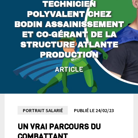
TECHNICIEN
POLYVALENT CHEZ
BODIN ASSAINISSEMENT
ET CO-GÉRANT DE LA
STRUCTURE ATLANTE
PRODUCTION
ARTICLE
Portrait
PORTRAIT SALARIÉ
PUBLIÉ LE 24/02/23
UN VRAI PARCOURS DU
de
COMBATTANT