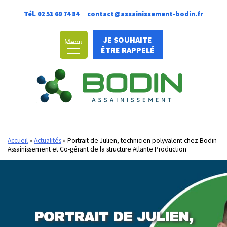
Allez
Tél. 02 51 69 74 84
contact@assainissement-bodin.fr
au
contenu
JE SOUHAITE
Menu
ÊTRE RAPPELÉ
Accueil
»
Actualités
»
Portrait de Julien, technicien polyvalent chez Bodin
Assainissement et Co-gérant de la structure Atlante Production
PORTRAIT DE JULIEN,