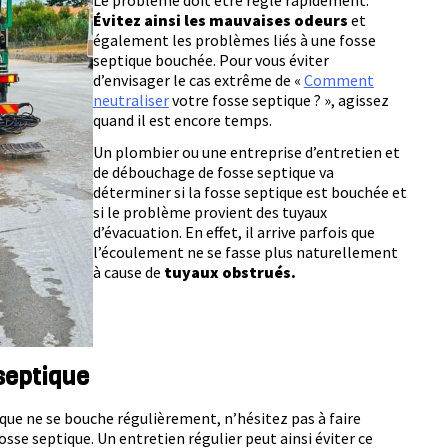
Le problème doit être réglé rapidement.
Évitez ainsi les mauvaises odeurs
et
également les problèmes liés à une fosse
septique bouchée. Pour vous éviter
d’envisager le cas extrême de «
Comment
neutraliser
votre fosse septique ? », agissez
quand il est encore temps.
Un plombier ou une entreprise d’entretien et
de débouchage de fosse septique va
déterminer si la fosse septique est bouchée et
si le problème provient des tuyaux
d’évacuation. En effet, il arrive parfois que
l’écoulement ne se fasse plus naturellement
à cause de
tuyaux obstrués.
septique
ique ne se bouche régulièrement, n’hésitez pas à faire
sse septique. Un entretien régulier peut ainsi éviter ce