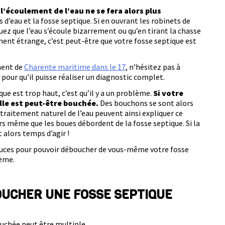
,
l’écoulement de l’eau ne se fera alors plus
s d’eau et la fosse septique. Si en ouvrant les robinets de
uez que l’eau s’écoule bizarrement ou qu’en tirant la chasse
ent étrange, c’est peut-être que votre fosse septique est
ment de
Charente maritime dans le 17
, n’hésitez pas à
our qu’il puisse réaliser un diagnostic complet.
que est trop haut, c’est qu’il y a un problème.
Si votre
lle est peut-être bouchée.
Des bouchons se sont alors
raitement naturel de l’eau peuvent ainsi expliquer ce
rs même que les boues débordent de la fosse septique. Si la
t alors temps d’agir !
tuces pour pouvoir déboucher de vous-même votre fosse
lème.
OUCHER UNE FOSSE SEPTIQUE
ouchée peut être multiple.