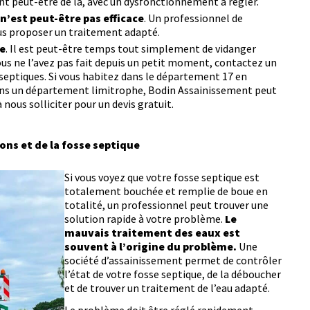
nt peut-être de là, avec un dysfonctionnement à régler.
n’est peut-être pas efficace
. Un professionnel de
us proposer un traitement adapté.
e
. Il est peut-être temps tout simplement de vidanger
vous ne l’avez pas fait depuis un petit moment, contactez un
septiques. Si vous habitez dans le département 17 en
ns un département limitrophe, Bodin Assainissement peut
 nous solliciter pour un devis gratuit.
ns et de la fosse septique
Si vous voyez que votre fosse septique est
totalement bouchée et remplie de boue en
totalité, un professionnel peut trouver une
solution rapide à votre problème.
Le
mauvais traitement des eaux est
souvent à l’origine du problème.
Une
société d’assainissement permet de contrôler
l’état de votre fosse septique, de la déboucher
et de trouver un traitement de l’eau adapté.