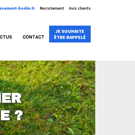
ssement-bodin.fr
Recrutement
Avis clients
JE SOUHAITE
CTUS
CONTACT
ÊTRE RAPPELÉ
HER
E ?