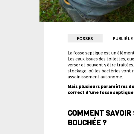
Comment
FOSSES
PUBLIÉ LE
déboucher
La fosse septique est un élément
Les eaux issues des toilettes, 
verser et peuvent y être traitées
une
stockage, où les bactéries vont
assainissement autonome.
fosse
Mais plusieurs paramètres d
correct d’une fosse septique
septique ?
COMMENT SAVOIR S
BOUCHÉE ?