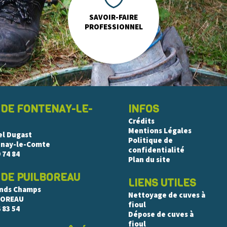
SAVOIR-FAIRE
PROFESSIONNEL
 DE FONTENAY-LE-
INFOS
Crédits
Mentions Légales
el Dugast
Politique de
enay-le-Comte
confidentialité
 74 84
Plan du site
 DE PUILBOREAU
LIENS UTILES
ands Champs
Nettoyage de cuves à
BOREAU
fioul
 83 54
Dépose de cuves à
fioul