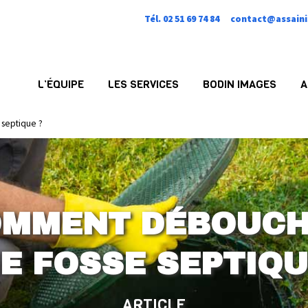
Tél. 02 51 69 74 84
contact@assaini
L’ÉQUIPE
LES SERVICES
BODIN IMAGES
A
septique ?
MMENT DÉBOUC
E FOSSE SEPTIQU
ARTICLE