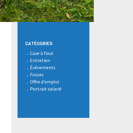
CATÉGORIES
Cuve à fioul
Entretien
Événements
Fosses
Offre d'emploi
Portrait salarié