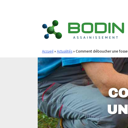
Allez
au
contenu
Accueil
»
Actualités
»
Comment déboucher une fosse 
CO
UN