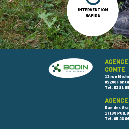
INTERVENTION
RAPIDE
AGENCE
COMTE
12 rue Mich
85200 Font
Tél.
02 51 69
AGENCE
Rue des Gr
17138 PUIL
Tél.
05 46 66