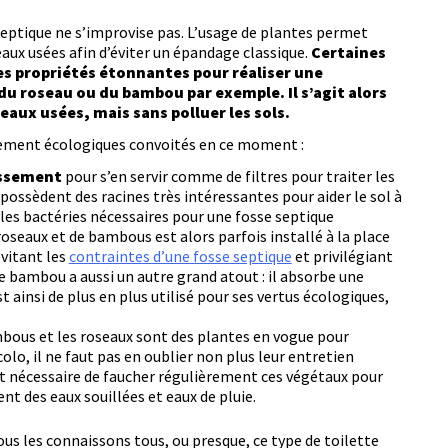
 septique ne s’improvise pas. L’usage de plantes permet
ux usées afin d’éviter un épandage classique.
Certaines
es propriétés étonnantes pour réaliser une
du roseau ou du bambou par exemple. Il s’agit alors
s eaux usées, mais sans polluer les sols.
ssement écologiques convoités en ce moment :
issement
pour s’en servir comme de filtres pour traiter les
s possèdent des racines très intéressantes pour aider le sol à
les bactéries nécessaires pour une fosse septique
roseaux et de bambous est alors parfois installé à la place
évitant les
contraintes d’une fosse septique
et privilégiant
e bambou a aussi un autre grand atout : il absorbe une
st ainsi de plus en plus utilisé pour ses vertus écologiques,
mbous et les roseaux sont des plantes en vogue pour
colo, il ne faut pas en oublier non plus leur entretien
est nécessaire de faucher régulièrement ces végétaux pour
nt des eaux souillées et eaux de pluie.
ous les connaissons tous, ou presque, ce type de toilette