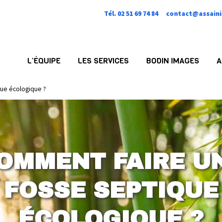
Tél. 02 51 69 74 84
contact@assaini
L’ÉQUIPE
LES SERVICES
BODIN IMAGES
A
que écologique ?
OMMENT FAIRE U
FOSSE SEPTIQUE
ÉCOLOGIQUE ?