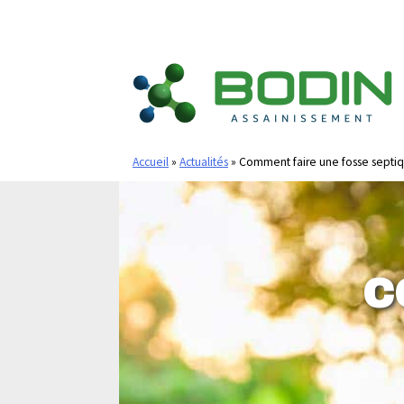
Allez
au
contenu
Accueil
»
Actualités
»
Comment faire une fosse septi
C