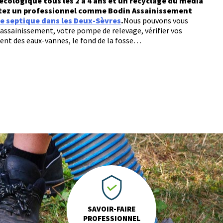
écologique tous les 2 à 4 ans et un recyclage du média
actez un professionnel comme Bodin Assainissement
e septique dans les Deux-Sèvres
.
Nous pouvons vous
d’assainissement, votre pompe de relevage, vérifier vos
ent des eaux-vannes, le fond de la fosse…
SAVOIR-FAIRE
PROFESSIONNEL