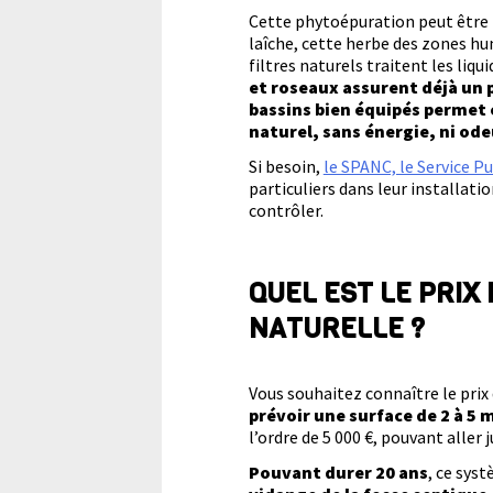
Cette phytoépuration peut être r
laîche, cette herbe des zones hum
filtres naturels traitent les liqu
et roseaux assurent déjà un 
bassins bien équipés permet 
naturel, sans énergie, ni ode
Si besoin,
le SPANC, le Service P
particuliers dans leur installati
contrôler.
QUEL EST LE PRIX
NATURELLE ?
Vous souhaitez connaître le prix
prévoir une surface de 2 à 5 
l’ordre de 5 000 €, pouvant aller j
Pouvant durer 20 ans
, ce sys