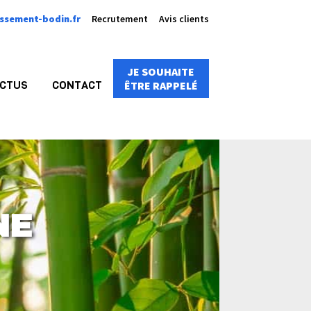
ssement-bodin.fr
Recrutement
Avis clients
JE SOUHAITE
CTUS
CONTACT
ÊTRE RAPPELÉ
NE