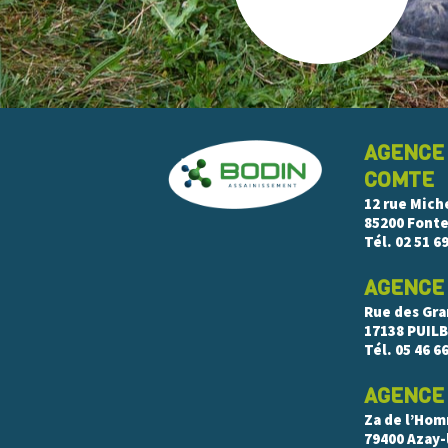
AGENCE
COMTE
12 rue Mich
85200 Font
Tél.
02 51 69
AGENCE
Rue des Gr
17138 PUIL
Tél.
05 46 66
AGENCE 
Za de l’Ho
79400 Azay-