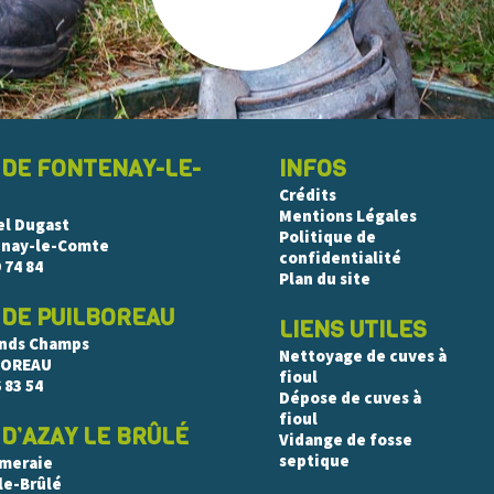
 DE FONTENAY-LE-
INFOS
Crédits
Mentions Légales
el Dugast
Politique de
enay-le-Comte
confidentialité
 74 84
Plan du site
 DE PUILBOREAU
LIENS UTILES
ands Champs
Nettoyage de cuves à
BOREAU
fioul
 83 54
Dépose de cuves à
fioul
D’AZAY LE BRÛLÉ
Vidange de fosse
septique
mmeraie
le-Brûlé