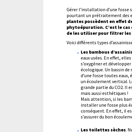
écologique ?
Gérer l’installation d’une fosse
pourtant un prétraitement des ea
plantes possèdent en effet d
phytoépuration. C’est le cas 
de les utiliser pour filtrer le
Voici différents types d’assaini
Les bambous d’assain
eaux usées. En effet, elle
s’oxygéner et développer 
écologique. Un bassin de 
d’une fosse toutes eaux, 
un écoulement vertical. L
grande partie du CO2. Il e
mais aussi esthétiques !
Mais attention, si les ba
installer une fosse plus é
conséquent. En effet, il 
s’assurer du bon écouleme
Les toilettes sèches
. N