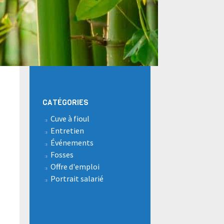
CATÉGORIES
Cuve à fioul
Entretien
Événements
Fosses
Offre d'emploi
Portrait salarié