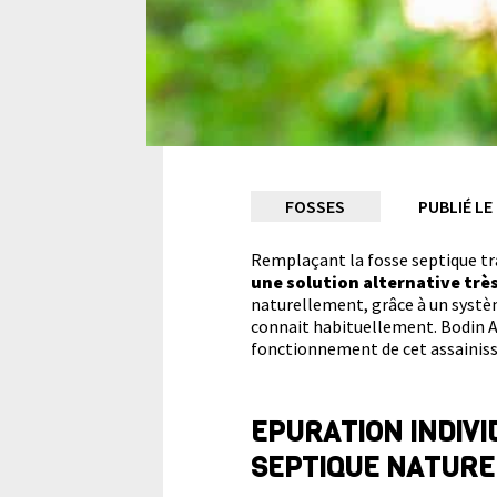
Comment
FOSSES
PUBLIÉ LE
faire
Remplaçant la fosse septique tr
une solution alternative trè
naturellement, grâce à un systèm
une
connait habituellement. Bodin 
fonctionnement de cet assainiss
fosse
EPURATION INDIVI
septique
SEPTIQUE NATURE