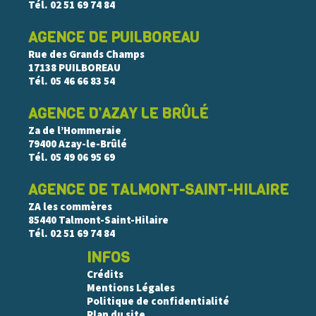
Tél.
02 51 69 74 84
AGENCE DE PUILBOREAU
Rue des Grands Champs
17138 PUILBOREAU
Tél.
05 46 66 83 54
AGENCE D’AZAY LE BRÛLÉ
Za de l’Hommeraie
79400 Azay-le-Brûlé
Tél.
05 49 06 95 69
AGENCE DE TALMONT-SAINT-HILAIRE
ZA les commères
85440 Talmont-Saint-Hilaire
Tél.
02 51 69 74 84
INFOS
Crédits
Mentions Légales
Politique de confidentialité
Plan du site