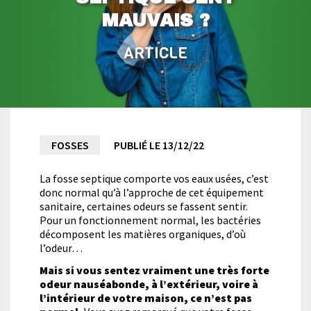
MAUVAIS ?
ARTICLE
Pourquoi
FOSSES
PUBLIÉ LE 13/12/22
ma
La fosse septique comporte vos eaux usées, c’est
donc normal qu’à l’approche de cet équipement
sanitaire, certaines odeurs se fassent sentir.
fosse
Pour un fonctionnement normal, les bactéries
décomposent les matières organiques, d’où
l’odeur…
septique
Mais si vous sentez vraiment une très forte
odeur nauséabonde, à l’extérieur, voire à
sent
l’intérieur de votre maison, ce n’est pas